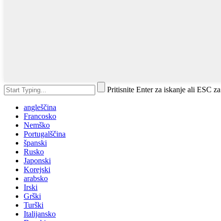
Pritisnite Enter za iskanje ali ESC za
angleščina
Francosko
Nemško
Portugalščina
španski
Rusko
Japonski
Korejski
arabsko
Irski
Grški
Turški
Italijansko