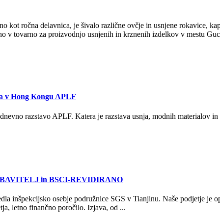
ano kot ročna delavnica, je šivalo različne ovčje in usnjene rokavice, 
no v tovarno za proizvodnjo usnjenih in krznenih izdelkov v mestu Gu
snja v Hong Kongu APLF
-dnevno razstavo APLF. Katera je razstava usnja, modnih materialov 
NI DOBAVITELJ in BSCI-REVIDIRANO
dla inšpekcijsko osebje podružnice SGS v Tianjinu. Naše podjetje je op
ja, letno finančno poročilo. Izjava, od ...