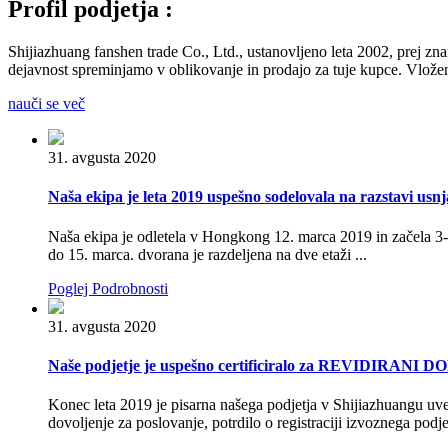
Profil podjetja :
Shijiazhuang fanshen trade Co., Ltd., ustanovljeno leta 2002, prej zn
dejavnost spreminjamo v oblikovanje in prodajo za tuje kupce. Vlože
nauči se več
31. avgusta 2020
Naša ekipa je leta 2019 uspešno sodelovala na razstavi u
Naša ekipa je odletela v Hongkong 12. marca 2019 in začela 3
do 15. marca. dvorana je razdeljena na dve etaži ...
Poglej Podrobnosti
31. avgusta 2020
Naše podjetje je uspešno certificiralo za REVIDIRA
Konec leta 2019 je pisarna našega podjetja v Shijiazhuangu uve
dovoljenje za poslovanje, potrdilo o registraciji izvoznega podjet