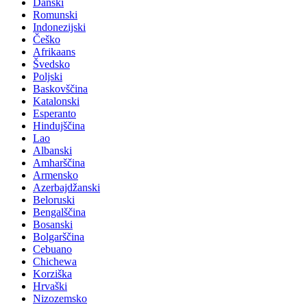
Danski
Romunski
Indonezijski
Češko
Afrikaans
Švedsko
Poljski
Baskovščina
Katalonski
Esperanto
Hindujščina
Lao
Albanski
Amharščina
Armensko
Azerbajdžanski
Beloruski
Bengalščina
Bosanski
Bolgarščina
Cebuano
Chichewa
Korziška
Hrvaški
Nizozemsko