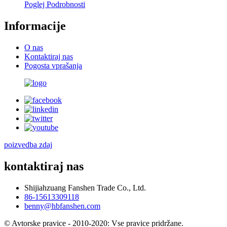
Poglej Podrobnosti
Informacije
O nas
Kontaktiraj nas
Pogosta vprašanja
poizvedba zdaj
kontaktiraj nas
Shijiahzuang Fanshen Trade Co., Ltd.
86-15613309118
benny@hbfanshen.com
© Avtorske pravice - 2010-2020: Vse pravice pridržane.