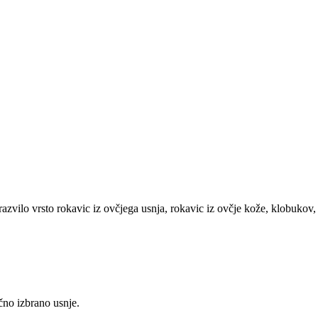
razvilo vrsto rokavic iz ovčjega usnja, rokavic iz ovčje kože, klobukov,
očno izbrano usnje.