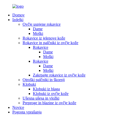
Domov
Izdelki
Ovčje usnjene rokavice
Dame
Moški
Rokavice iz jelenove kože
Rokavice in palčniki iz ovčje kože
Rokavice
Dame
Moški
Rokavice
Dame
Moški
Zakrpajte rokavice iz ovčje kože
Otroški palčniki in škornji
Klobuki
Klobuki iz blaga
Klobuki iz ovčje kože
Ušesna ušesa in vložki
Preproge in blazine iz ovčje kože
Novice
Pogosta vprašanja